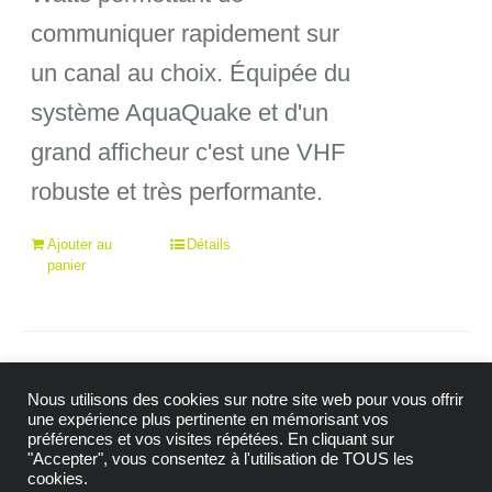
communiquer rapidement sur
339,00€.
300,
un canal au choix. Équipée du
système AquaQuake et d'un
grand afficheur c'est une VHF
robuste et très performante.
Ajouter au
Détails
panier
Nous utilisons des cookies sur notre site web pour vous offrir
une expérience plus pertinente en mémorisant vos
préférences et vos visites répétées. En cliquant sur
"Accepter", vous consentez à l'utilisation de TOUS les
© Copyright 2009 -
2026| Tous droits réservés |
cookies.
Mention Légales
|
Politique de confidentialité
|