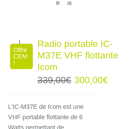
Radio portable IC-
Offre
M37E VHF flottante
CEM
!
Icom
Le
Le
339,00
€
300,00
€
prix
prix
L'IC-M37E de Icom est une
initial
actue
VHF portable flottante de 6
était :
est :
Watts permettant de