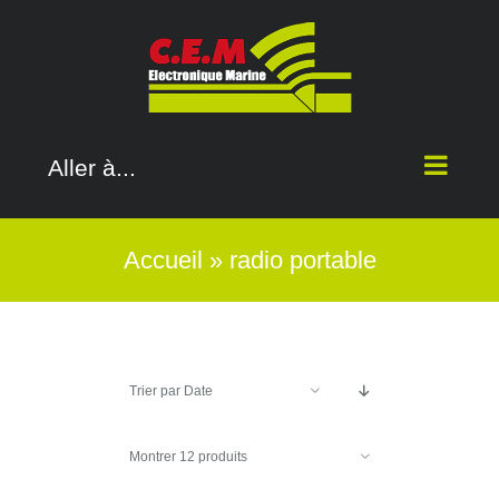
Passer
au
contenu
Aller à...
Accueil
»
radio portable
Trier par
Date
Montrer
12 produits