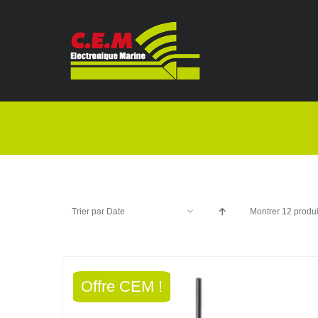
Passer
au
contenu
Trier par
Date
Montrer
12 produi
Offre CEM !