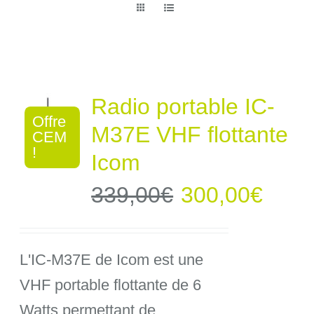
Radio portable IC-
Offre
M37E VHF flottante
CEM
!
Icom
Le
Le
339,00
€
300,00
€
prix
prix
L'IC-M37E de Icom est une
initial
actue
VHF portable flottante de 6
était :
est :
Watts permettant de