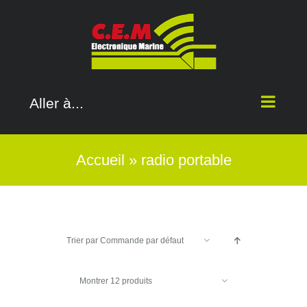
Passer
au
contenu
Aller à...
Accueil
»
radio portable
Trier par
Commande par défaut
Montrer
12 produits