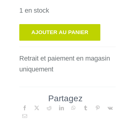
prix
prix
1 en stock
initial
actuel
était :
est :
AJOUTER AU PANIER
349,00€.
310,00€.
Retrait et paiement en magasin
uniquement
Partagez