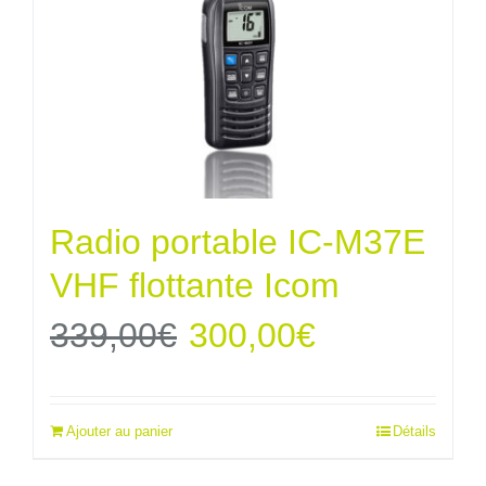
Radio portable IC-M37E
VHF flottante Icom
Le
Le
339,00
€
300,00
€
prix
prix
Ajouter au panier
Détails
initial
actuel