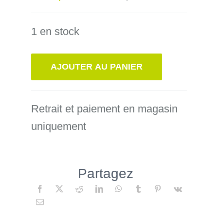
Le
Le
prix
prix
1 en stock
initial
actuel
était :
est :
AJOUTER AU PANIER
339,00€.
300,00€.
Retrait et paiement en magasin
uniquement
Partagez