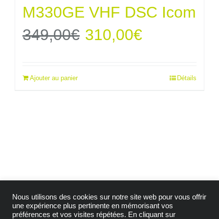
M330GE VHF DSC Icom
Le
Le
349,00
€
310,00
€
prix
prix
Ajouter au panier
Détails
initial
actuel
était :
est :
349,00€.
310,00€.
Nous utilisons des cookies sur notre site web pour vous offrir
une expérience plus pertinente en mémorisant vos
préférences et vos visites répétées. En cliquant sur