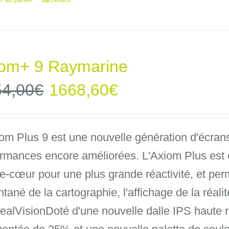
iom+ 9 Raymarine
Le
Le
54,00
€
1668,60
€
prix
prix
om Plus 9 est une nouvelle génération d'écran
initial
actuel
ormances encore améliorées. L'Axiom Plus est 
était :
est :
e-cœur pour une plus grande réactivité, et perm
ntané de la cartographie, l'affichage de la réali
1854,00€.
1668,60€.
alVisionDoté d'une nouvelle dalle IPS haute ré