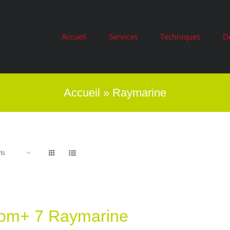
Accueil
Services
Techniques
D
Accueil
»
Raymarine
ts
iom+ 7 Raymarine