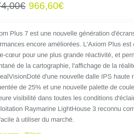
Le
Le
74,00
€
966,60
€
prix
prix
om Plus 7 est une nouvelle génération d'écran
initial
actuel
ormances encore améliorées. L'Axiom Plus est 
était :
est :
e-cœur pour une plus grande réactivité, et perm
ntané de la cartographie, l'affichage de la réali
1074,00€.
966,60€.
alVisionDoté d'une nouvelle dalle IPS haute ré
entée de 25% et une nouvelle palette de coule
eure visibilité dans toutes les conditions d'écl
loitation Raymarine LightHouse 3 reconnu comm
facile à utiliser du marché.
r au panier
Détails