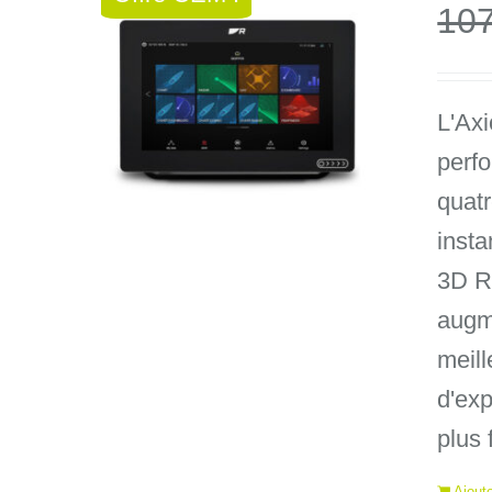
10
L'Axi
perf
quatr
insta
3D Re
augm
meill
d'exp
plus 
Ajoute