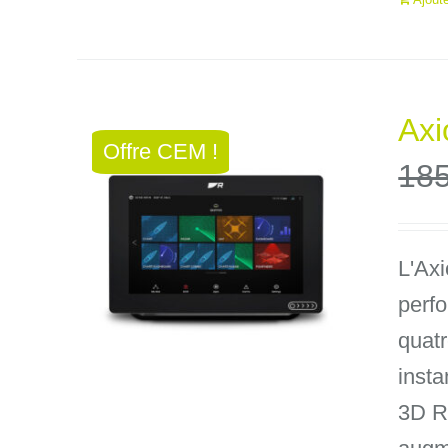
Ax
Offre CEM !
18
L'Axi
perf
quatr
insta
3D Re