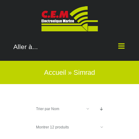
Passer
au
contenu
Aller à...
Accueil
»
Simrad
Trier par
Nom
Montrer
12 produits