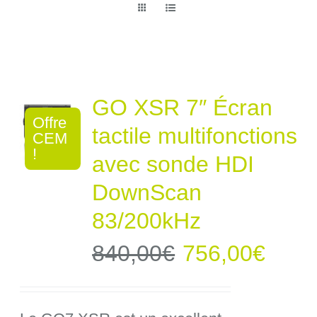
GO XSR 7″ Écran
Offre
tactile multifonctions
CEM
!
avec sonde HDI
DownScan
83/200kHz
Le
Le
840,00
€
756,00
€
prix
prix