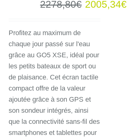
Le
Le
2278,80
€
2005,34
€
prix
pr
Profitez au maximum de
initial
ac
chaque jour passé sur l'eau
était :
est
grâce au GO5 XSE, idéal pour
les petits bateaux de sport ou
2278,80€.
20
de plaisance. Cet écran tactile
compact offre de la valeur
ajoutée grâce à son GPS et
son sondeur intégrés, ainsi
que la connectivité sans-fil des
smartphones et tablettes pour