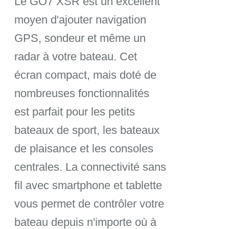
Le GO7 XSR est un excellent
initial
actue
moyen d'ajouter navigation
était :
est :
GPS, sondeur et même un
radar à votre bateau. Cet
840,00€.
756,
écran compact, mais doté de
nombreuses fonctionnalités
est parfait pour les petits
bateaux de sport, les bateaux
de plaisance et les consoles
centrales. La connectivité sans
fil avec smartphone et tablette
vous permet de contrôler votre
bateau depuis n'importe où à