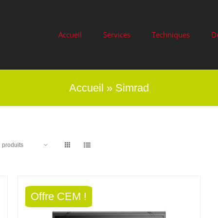
Accueil
Services
Techniques
D
Accueil
»
Simrad
 produits
Offre CEM !