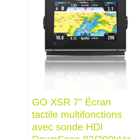
GO XSR 7″ Écran
tactile multifonctions
avec sonde HDI