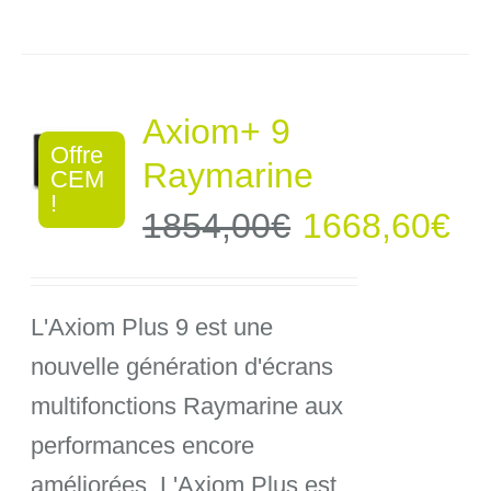
Axiom+ 9
Offre
Raymarine
CEM
!
Le
Le
1854,00
€
1668,60
€
prix
pr
L'Axiom Plus 9 est une
initial
ac
nouvelle génération d'écrans
était :
est
multifonctions Raymarine aux
performances encore
1854,00€.
16
améliorées. L'Axiom Plus est