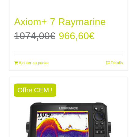
Axiom+ 7 Raymarine
Le
Le
1074,00
€
966,60
€
prix
prix
Ajouter au panier
Détails
initial
actuel
était :
est :
Offre CEM !
1074,00€.
966,60€.