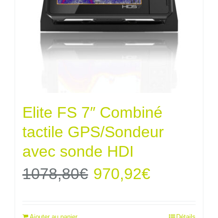
Elite FS 7″ Combiné
tactile GPS/Sondeur
avec sonde HDI
Le
Le
1078,80
€
970,92
€
prix
prix
Ajouter au panier
Détails