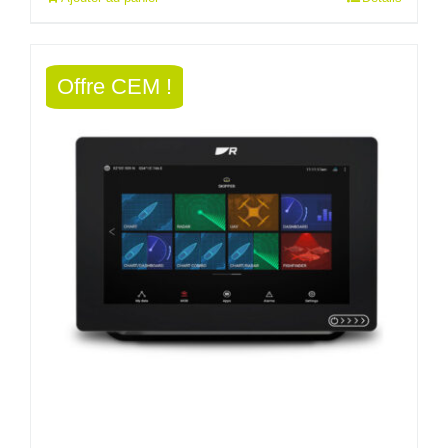
initial
actuel
était :
est :
Offre CEM !
1078,80€.
970,92€.