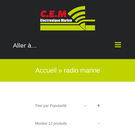
Passer
au
contenu
Aller à...
Accueil
»
radio marine
Trier par
Popularité
Montrer
12 produits