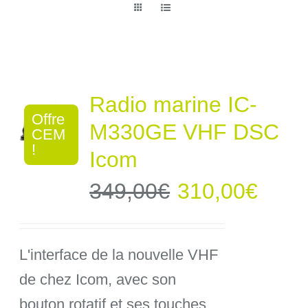
Radio marine IC-
Offre
M330GE VHF DSC
CEM
!
Icom
Le
Le
349,00
€
310,00
€
prix
prix
L'interface de la nouvelle VHF
initial
actue
de chez Icom, avec son
était :
est :
bouton rotatif et ses touches