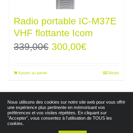
Radio portable IC-M37E
VHF flottante Icom
Le
Le
339,00
€
300,00
€
prix
prix
Ajouter au panier
Détails
initial
actuel
était :
est :
Nous utilisons des cookies sur notre site web pour vous offrir
339,00€.
300,00€.
une expérience plus pertinente en mémorisant vos
préférences et vos visites répétées. En cliquant sur
"Accepter", vous consentez à l'utilisation de TOUS les
© Copyright 2009 -
2026| Tous droits réservés |
cookies.
Mention Légales
|
Politique de confidentialité
|