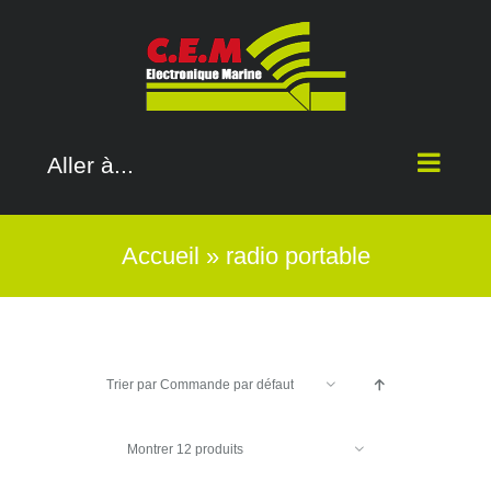
Passer
au
contenu
Aller à...
Accueil
»
radio portable
Trier par
Commande par défaut
Montrer
12 produits