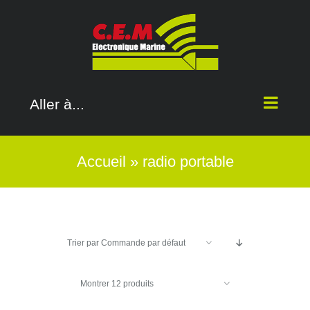
Passer
au
contenu
Aller à...
Accueil
»
radio portable
Trier par
Commande par défaut
Montrer
12 produits