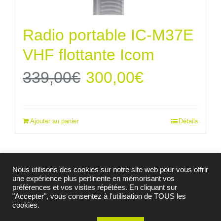
Radio portable IC-M37E
VHF flottante Icom
Le
Le
339,00
€
300,00
€
prix
prix
Ajouter au panier
Détails
initial
actuel
était :
est :
Nous utilisons des cookies sur notre site web pour vous offrir
339,00€.
300,00€.
une expérience plus pertinente en mémorisant vos
préférences et vos visites répétées. En cliquant sur
"Accepter", vous consentez à l'utilisation de TOUS les
© Copyright 2009 -
2026| Tous droits réservés |
cookies.
Mention Légales
|
Politique de confidentialité
|