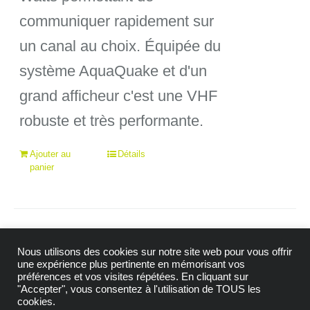
communiquer rapidement sur
339,00€.
300,
un canal au choix. Équipée du
système AquaQuake et d'un
grand afficheur c'est une VHF
robuste et très performante.
Ajouter au
Détails
panier
Nous utilisons des cookies sur notre site web pour vous offrir
une expérience plus pertinente en mémorisant vos
préférences et vos visites répétées. En cliquant sur
"Accepter", vous consentez à l'utilisation de TOUS les
© Copyright 2009 -
2026| Tous droits réservés |
cookies.
Mention Légales
|
Politique de confidentialité
|