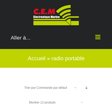
Passer
au
contenu
Aller à...
Accueil
»
radio portable
Trier par
Commande par défaut
Montrer
12 produits