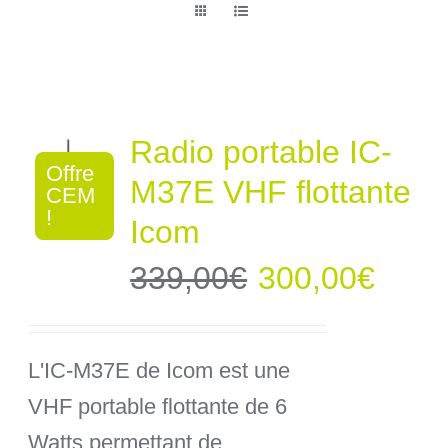
Radio portable IC-
Offre
M37E VHF flottante
CEM
!
Icom
Le
Le
339,00
€
300,00
€
prix
prix
L'IC-M37E de Icom est une
initial
actue
VHF portable flottante de 6
était :
est :
Watts permettant de