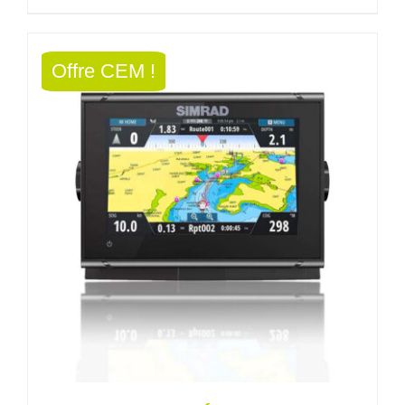
initial
actuel
était :
est :
Offre CEM !
1074,00€.
966,60€.