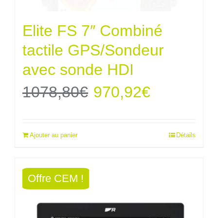
Elite FS 7″ Combiné
tactile GPS/Sondeur
avec sonde HDI
Le
Le
1078,80
€
970,92
€
prix
prix
Ajouter au panier
Détails
initial
actuel
était :
est :
Offre CEM !
1078,80€.
970,92€.