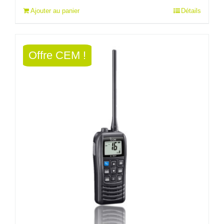
Ajouter au panier
Détails
initial
actuel
était :
est :
Offre CEM !
349,00€.
310,00€.