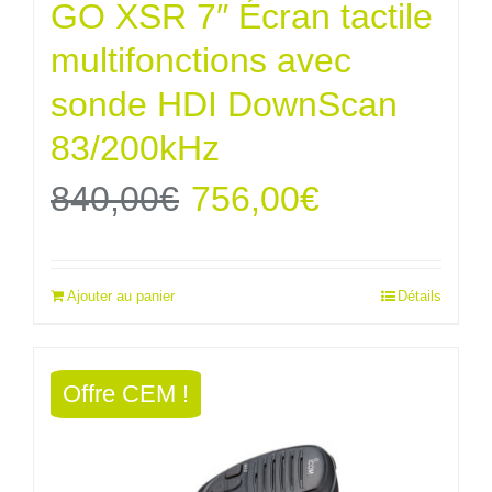
GO XSR 7″ Écran tactile
multifonctions avec
sonde HDI DownScan
83/200kHz
Le
Le
840,00
€
756,00
€
prix
prix
Ajouter au panier
Détails
initial
actuel
était :
est :
Offre CEM !
840,00€.
756,00€.