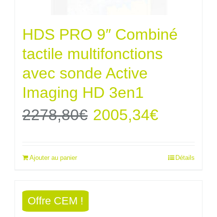
HDS PRO 9″ Combiné
tactile multifonctions
avec sonde Active
Imaging HD 3en1
Le
Le
2278,80
€
2005,34
€
prix
prix
Ajouter au panier
Détails
initial
actuel
était :
est :
Offre CEM !