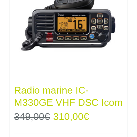
Radio marine IC-
M330GE VHF DSC Icom
Le
Le
349,00
€
310,00
€
prix
prix