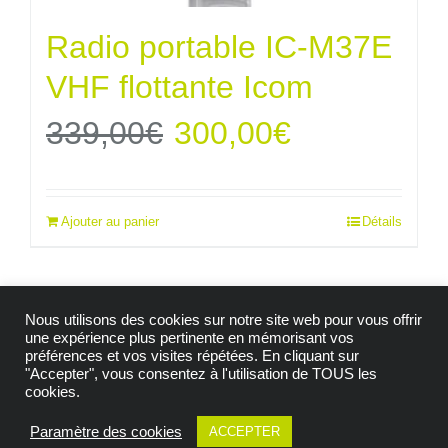
Radio portable IC-M37E
VHF flottante Icom
Le
Le
339,00
€
300,00
€
prix
prix
Ajouter au panier
Détails
initial
actuel
était :
est :
Nous utilisons des cookies sur notre site web pour vous offrir
339,00€.
300,00€.
une expérience plus pertinente en mémorisant vos
préférences et vos visites répétées. En cliquant sur
"Accepter", vous consentez à l'utilisation de TOUS les
© Copyright 2009 -
2026| Tous droits réservés |
cookies.
Mention Légales
|
Politique de confidentialité
|
Politique de cookies
|
Conditions générales de vente
Paramètre des cookies
ACCEPTER