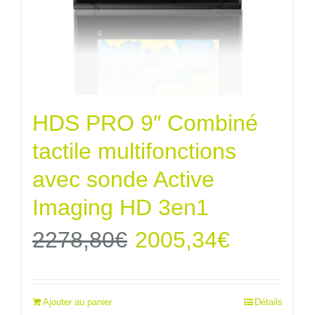
HDS PRO 9″ Combiné
tactile multifonctions
avec sonde Active
Imaging HD 3en1
Le
Le
2278,80
€
2005,34
€
prix
prix
Ajouter au panier
Détails
initial
actuel