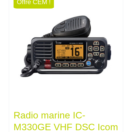
Offre CEM !
1854,00€.
1668,60
Radio marine IC-
M330GE VHF DSC Icom