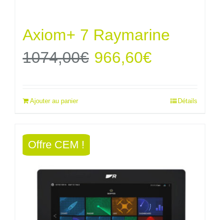
Axiom+ 7 Raymarine
Le
Le
1074,00
€
966,60
€
prix
prix
Ajouter au panier
Détails
initial
actuel
était :
est :
Offre CEM !
1074,00€.
966,60€.