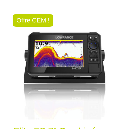
était :
est :
Offre CEM !
2278,80€.
2005,34