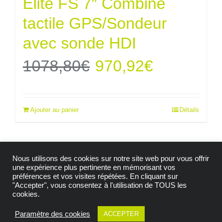
Elite FS 7″ Combiné
tactile GPS/Sondeur
avec sonde HDI
Le
Le
1078,80
€
970,92
€
prix
prix
Ajouter au panier
Détails
initial
actuel
était :
est :
Nous utilisons des cookies sur notre site web pour vous offrir
1078,80€.
970,92€.
une expérience plus pertinente en mémorisant vos
préférences et vos visites répétées. En cliquant sur
"Accepter", vous consentez à l'utilisation de TOUS les
© Copyright 2009 -
2026| Tous droits réservés |
cookies.
Mention Légales
|
Politique de confidentialité
|
Politique de cookies
|
Conditions générales de vente
Paramètre des cookies
ACCEPTER