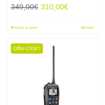
Le
Le
349,00
€
310,00
€
prix
prix
Ajouter au panier
Détails
initial
actuel
était :
est :
Offre CEM !
349,00€.
310,00€.