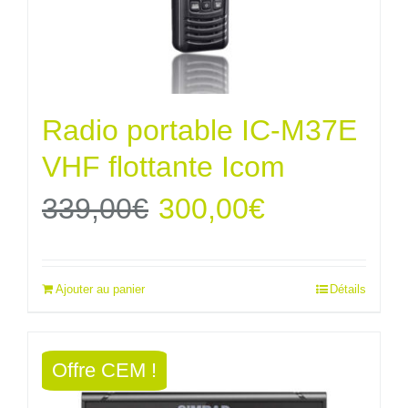
Radio portable IC-M37E
VHF flottante Icom
Le
Le
339,00
€
300,00
€
prix
prix
Ajouter au panier
Détails
initial
actuel
était :
est :
Offre CEM !
339,00€.
300,00€.