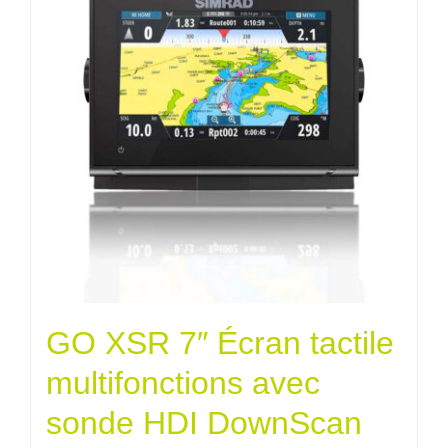
GO XSR 7″ Écran tactile
multifonctions avec
sonde HDI DownScan