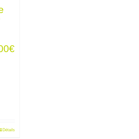
e
F
Le
00
€
prix
l
actuel
:
est :
00€.
300,00€.
Détails