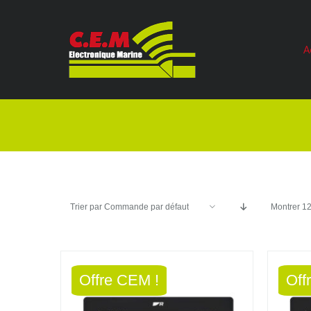
Passer
au
A
contenu
Trier par
Commande par défaut
Montrer
12
Offre CEM !
Off