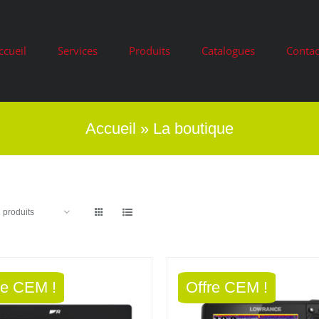
ccueil
Services
Produits
Catalogues
Contac
Accueil
»
La boutique
 produits
re CEM !
Offre CEM !