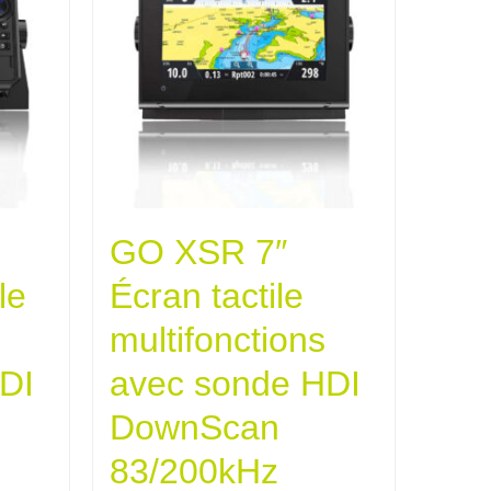
GO XSR 7″
le
Écran tactile
multifonctions
DI
avec sonde HDI
DownScan
83/200kHz