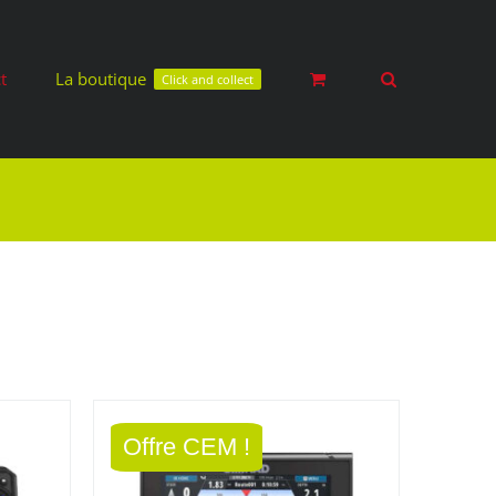
t
La boutique
Click and collect
Offre CEM !