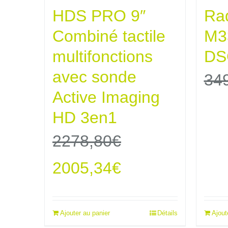
HDS PRO 9″
Rad
Combiné tactile
M3
multifonctions
DS
avec sonde
34
Active Imaging
HD 3en1
2278,80
€
Le
Le
2005,34
€
prix
prix
Ajouter au panier
Détails
Ajout
initial
actuel