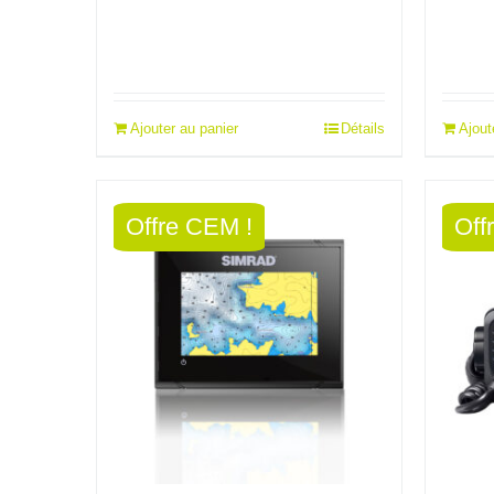
initial
actuel
init
était :
est :
étai
Ajouter au panier
Détails
Ajout
1074,00€.
966,60€.
185
Offre CEM !
Off