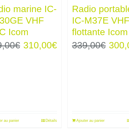
io marine IC-
Radio portabl
30GE VHF
IC-M37E VH
C Icom
flottante Icom
Le
Le
Le
9,00
€
310,00
€
339,00
€
300,
prix
prix
prix
initial
actuel
initia
était :
est :
était 
349,00€.
310,00€.
339,
er au panier
Détails
Ajouter au panier