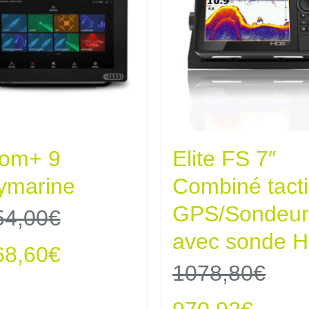
iom+ 9
Elite FS 7″
ymarine
Combiné tacti
GPS/Sondeur
54,00
€
avec sonde H
Le
68,60
€
1078,80
€
x
prix
Le
Le