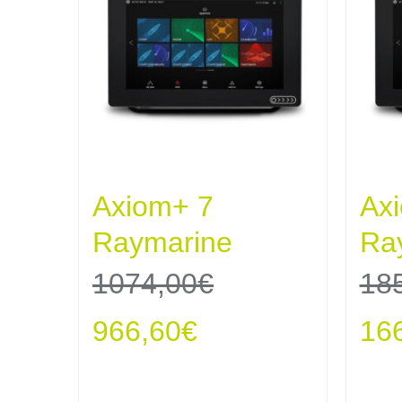
Axiom+ 7
Ax
Raymarine
Ra
1074,00
€
18
Le
Le
Le
966,60
€
16
prix
prix
pri