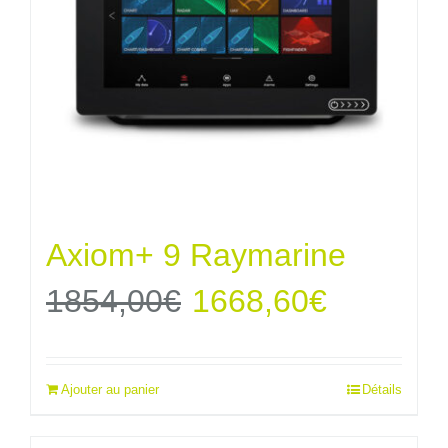
Axiom+ 9 Raymarine
Le
Le
1854,00
€
1668,60
€
prix
prix
Ajouter au panier
Détails
initial
actuel