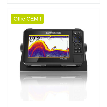
initial
actuel
était :
est :
Offre CEM !
1074,00€.
966,60€.