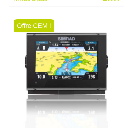
initial
actuel
était :
est :
Offre CEM !
349,00€.
310,00€.