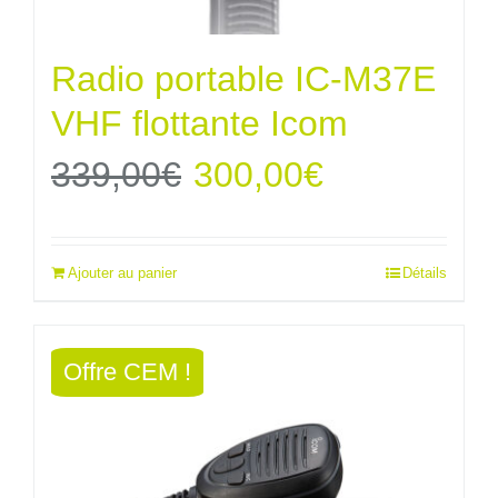
Radio portable IC-M37E
VHF flottante Icom
Le
Le
339,00
€
300,00
€
prix
prix
Ajouter au panier
Détails
initial
actuel
était :
est :
Offre CEM !
339,00€.
300,00€.