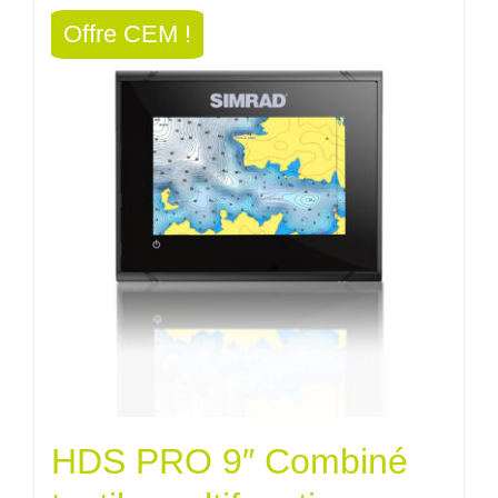
était :
est :
Offre CEM !
1854,00€.
1668,60
HDS PRO 9″ Combiné