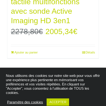
tactile multifonctions
avec sonde Active
Imaging HD 3en1
Le
Le
2278,80
€
2005,34
€
prix
prix
Ajouter au panier
Détails
initial
actuel
était :
est :
Nous utilisons des cookies sur notre site web pour vous offrir
2278,80€.
2005,34
une expérience plus pertinente en mémorisant vos
préférences et vos visites répétées. En cliquant sur
"Accepter", vous consentez à l'utilisation de TOUS les
© Copyright 2009 -
2026| Tous droits réservés |
cookies.
Mention Légales
|
Politique de confidentialité
|
Politique de cookies
|
Conditions générales de vente
Paramètre des cookies
ACCEPTER