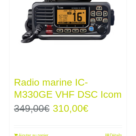
Radio marine IC-
M330GE VHF DSC Icom
Le
Le
349,00
€
310,00
€
prix
prix
Ajouter au panier
Détails