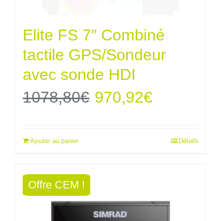
Elite FS 7″ Combiné
tactile GPS/Sondeur
avec sonde HDI
Le
Le
1078,80
€
970,92
€
prix
prix
Ajouter au panier
Détails
initial
actuel
était :
est :
Offre CEM !
1078,80€.
970,92€.