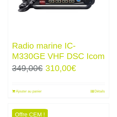
Radio marine IC-
M330GE VHF DSC Icom
Le
Le
349,00
€
310,00
€
prix
prix
Ajouter au panier
Détails
initial
actuel
était :
est :
Offre CEM !