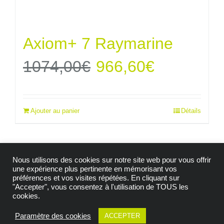
Axiom+ 7 Raymarine
Le
Le
1074,00
€
966,60
€
prix
prix
Ajouter au panier
Détails
initial
actuel
était :
est :
Nous utilisons des cookies sur notre site web pour vous offrir
1074,00€.
966,60€.
une expérience plus pertinente en mémorisant vos
préférences et vos visites répétées. En cliquant sur
"Accepter", vous consentez à l'utilisation de TOUS les
© Copyright 2009 -
2026| Tous droits réservés |
cookies.
Mention Légales
|
Politique de confidentialité
|
Politique de cookies
|
Conditions générales de vente
Paramètre des cookies
ACCEPTER