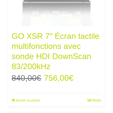
GO XSR 7″ Écran tactile
multifonctions avec
sonde HDI DownScan
83/200kHz
Le
Le
840,00
€
756,00
€
prix
prix
Ajouter au panier
Détails
initial
actuel