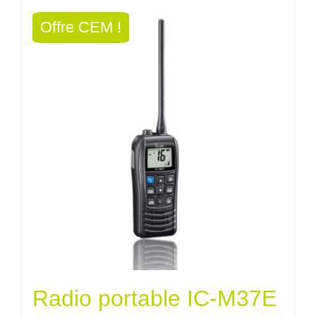
était :
est :
Offre CEM !
840,00€.
756,00€.
Radio portable IC-M37E