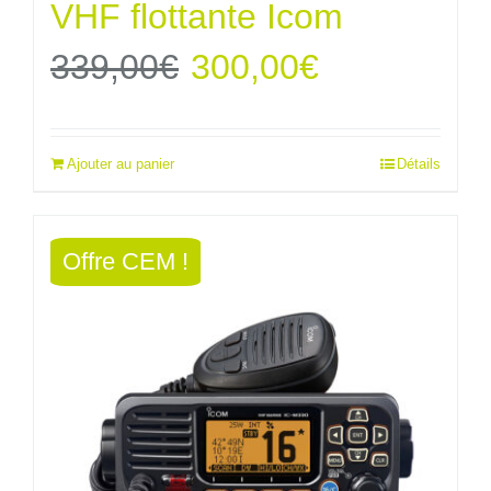
VHF flottante Icom
Le
Le
339,00
€
300,00
€
prix
prix
Ajouter au panier
Détails
initial
actuel
était :
est :
Offre CEM !
339,00€.
300,00€.