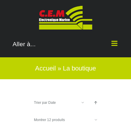
Passer
au
contenu
Aller à...
Accueil
»
La boutique
Trier par
Date
Montrer
12 produits